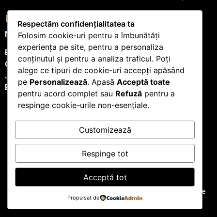
Informații Comerciale
Respectăm confidențialitatea ta
NSN PALLADY RESIDENCE SRL
Folosim cookie-uri pentru a îmbunătăți
experiența pe site, pentru a personaliza
București
sectorul 2, str. Brădeşti, nr.8-10
conținutul și pentru a analiza traficul. Poți
CUI:
38153184
alege ce tipuri de cookie-uri accepți apăsând
J2017015032409
pe
Personalizează
. Apasă
Acceptă toate
EUID:
ROONRC.J2017015032409
pentru acord complet sau
Refuză
pentru a
respinge cookie-urile non-esențiale.
Customizează
Politica de confidențialitate
Respinge tot
Termeni și condiții
Acceptă tot
©2026 Pallady Apartments. Toate drepturile rezervate. Website
Propulsat de
realizat de
Clinica De Marketing